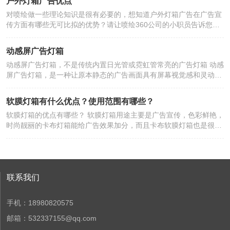
户外灯箱广告优点
广告灯箱内外结构介绍 广告箱除了那种用于室内的炫彩夺目的产品，
灯箱广告招牌的设计要考虑色彩、比重、线条、造型的科学性，在制
对喷绘做一些理论知识是很有必要的，想知道户外灯箱广告在广告宣
同样还有户外广告灯箱。室外用广告灯箱已久已久，如今户外广告灯
作上要考虑耐温差、耐老化、耐腐蚀、易清洗等因素，材料和工艺要
传方面有哪些无可比拟的优势？请让喷绘360公司的小职员告诉您
箱已成功突显出了在传递信息、扩大影响等方面的优势，深受广大客
考虑。 在户外卡布灯箱的设计中，我们还应该注意冲撞、图片加文
吧。灯光盒广告又称“灯箱海报”或“夜明宣传画”。外国称之为“半永
户的喜爱。 室外广告灯箱主要包括以下三个部分： 1、广告灯箱的框
字、图像引导、文字辅助、文字使用要简洁，避免具体设计内容繁
久”的街头艺术。室外灯箱广告有别于其它类型的广告。特征如下：
架及外罩 普通使用的大型灯箱，主要材质为钢、注塑，而灯箱的边框
琐，关于深圳卡布灯箱设计的一些注意事项就给大家简单介绍一下，
动感屏广告灯箱
1.大图像： 多为室内或小范围平面广告媒介进行传播，幅面较小；而
和底座的组成则采用钢制或不锈钢结构焊接，这样可以使灯箱本身更
图片加文字、图像引导、文字辅助、文字使用等。
动感屏广告灯箱，不是传统内置日光管或霓虹管常亮的广告灯箱 动感
户外灯箱广告则以门头、告示(宣传)栏、灯箱图样的形式展示广告内
坚固。灯箱内的图案外罩一般都是采用玻璃板、亚克力或灯箱布等，
屏广告灯箱，是一种让原本静态的广告画面具有屏幕视觉感和灵动传
容。较其它平面广告插图大，字体大，十分引人注目。 2.高远视：
这种材料的抗压抗氧化能力比较强，保养也比较方便。 2、广告灯箱
神性的广告灯箱 它是通过光线强弱明暗、交替辉映来营造喷画上面各
室外灯箱广告的作用，是通过自然光(白天)，辅以灯光(夜间)两种形
图案印刷载体 广告牌的印刷图案载体是根据商家设计的广告创意，可
种文字、图案的动态效果，形成强烈的视觉冲击力 满足观者视觉感
式，向人们、远距离的户外人传递信息。具有强烈的远观效果的广告
以用合成纸、喷绘胶片、自粘背胶胶片、灯箱画布等作为印刷载体制
软膜灯箱有什么优点？使用范围有哪些？
受，提高广告价值，从而推动广告主获取最大经济效益
作品，是现代社会中快节奏、高效率，有意识地来去匆匆的人们远距
作。 3、广告灯箱辅助照明设备 而根据图案的图案结构、印刷载体、
软膜灯箱的优点有哪些？ 软膜灯箱用途主要是广告宣传，色彩鲜艳，
离关注。 3.内容广泛： 公营部门的交通、运输、保安、福利、储
印刷墨层厚度、图案幅面等来设计广告灯箱辅助灯光，使广告更具吸
时尚靓丽的卡布灯箱能给广告效果加分，而且卡布软膜灯箱也是很好
蓄、保险、交税、商业等领域；在商品、商业、旅游、服务等方面，
引力。灯箱内的辅光也从以前的一次打光，发展到现在的不断变化，
的室内装饰品。软膜灯箱和一般灯箱比较，可以在光影上对光源进行
文教内部的文化、教育、艺术等领域，都可以广泛运用。 4.兼容性：
产生的画面质量、清晰度、柔软度都有了很大的提高。 室外广告灯箱
调理、美化，使之发生梦境般的感觉。这种灯箱的运用，增加了一个
表现形式多种多样，具有文字、色彩兼备的功能，从产品商标、品
特征 不知道从哪天开始，这条大街上的户外广告灯箱如雨后春笋般地
可以自行规划的方向，让房间变得愈加漂亮、亮丽。同时这种灯箱因
名、实物照片、色彩、商业意图到文化、经济、风俗、信仰、规范无
发展起来，有的安装在商店窗外的门头上，有的位于高层住宅的阳台
为其特殊的透光性，可以扩展光照面积，因此可以削减光源，有利于
所不包。利用构思和独特的创意，紧紧抓住诱导消费者购买欲望这
外面。伴随着 LED等新兴广告载体的兴起，很多人都认为开发广告灯
节能。运用这种灯箱使得室内装潢更带上了一些艺术性。考虑好怎样
联系我们
一“环”，以视觉传达的异质性，达到广告目的。 5.固定性和复杂性 无
箱已到了尽头。但是，广告灯箱并不会被淘汰，相反，它有着更广阔
配置光源，待这种灯箱铺上之后，抵达所希望的那种美丽梦境的光照
论采取什么形式，户外灯箱广告都有其一定范围、定位要求。因为它
的发展前景和巨大的市场潜力。 据悉，看中超薄、静音、环保未来灯
效果。除此之外，软膜灯箱还有各种一般灯箱所没有的优势，比如和
是一种丰度永久显示装置，其基本结构比其它广告形式复杂。该广告
箱的发展道路，对于广告灯箱市场来说，室内广告无需经过政府部门
手机：18980820575
一般灯箱比较，其表面愈加不易染尘，可以阻挠霉菌在其表面的成长
包括框架、覆盖材料、图案印刷层、防风、防雨雪结构，以及夜间用
的层层审批，就比户外广告市场有更广阔的发展空间。 室外灯箱广告
等等。并且因为这种灯箱的材料特性，起到了保温效果，可以必定程
邮箱：532337155@qq.com
作照明的灯光设施，使其单幅复制成本高于其他广告。 室外灯箱广告
有别于其他类型的广告，其特点是： 相容性： 表现形式多种多样，
度地阻挠温度丢掉，必定程度上起到了节能的效果。并且这种灯箱的