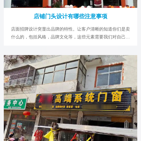
店铺门头设计有哪些注意事项
店面招牌设计突显出品牌的特性。让客户清晰的知道你们是卖
什么的，包括风格，品牌文化等，这些元素需要我们对自己有
一定的理解然后再下定论。一般招牌制作可以参考以下几点!
店铺门头 1、干净、美观、清晰 干净整洁的门头招牌外观是顺
利经营的必要条件。 2、不要悬得过高 门头招牌装修设计悬得
太高是没有实用价值的。假如门头比较大可能还有点作用，倘
若门头做得小而且又悬得高的话，就全然没有意义了。因为根
本没有人能眼朝天走路。门头或者活动门头立在建筑物的正面
看得见的地方一定不要太高。 3、面积大，要求精致 门头招牌
是告诉顾客这是一家什么店，具体卖什么东西的。如果你站在
顾客的角度，可以设想一下他从远处向你的小店走来，你就会
发现你的店铺名称与招牌名称应不应该更大一些更醒目点。你
的门头招牌不如别人的凸出吗?那么你的生意就很有可能不如
别人的好。 4、惹眼 门头招牌设计装修颜色的对比度要强烈，
这样才能在一段时间内吸引到顾客。在可能的条件下尽可能使