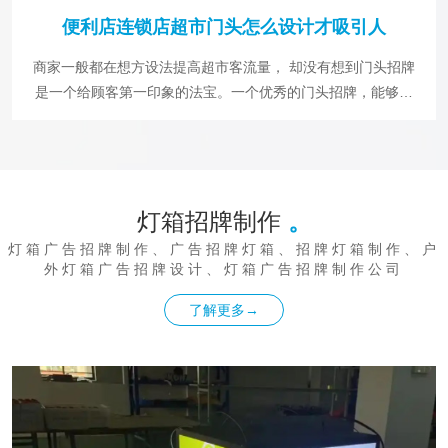
下心思去创作。一般来说是需要在设计上就得花心思。无论是
便利店连锁店超市门头怎么设计才吸引人
特色还是舒适感都是需要注意的。 在店面装修设计上要注意突
出特色，要吸引消费者的眼球让消费者一眼记住。可以不使用
商家一般都在想方设法提高超市客流量， 却没有想到门头招牌
高档材料，要在突出特色的同时要把握好整体的店铺形象，不
是一个给顾客第一印象的法宝。一个优秀的门头招牌，能够大
要一味的标新立异这样容易使顾客排斥。做到有着自己的特
大提升超市形象，从而提升客流量。连锁超市招牌尤其如此。
色，但是有着自己的风格与档次。当然印侠小编要提醒大家在
那么超市门头怎么设计才吸引人? 超市门头招牌设计 1、超市
设计时好是考虑周围的环境，不要太突兀要因地制宜。
的门头设计与美食店店的门头设计有相似之处，都是要求简洁
大方醒目且美观。 2、要有一块美观大方的招牌，以吸引顾客
灯箱招牌制作
。
的目光给人留下深刻的印象。 3、招牌上的店名要能体现出小
型超市的定位和特点。既方便记忆，又能给顾客亲切感。 4、
灯箱广告招牌制作、广告招牌灯箱、招牌灯箱制作、户
橱窗是展示商品、吸引顾客的好“道具”。 如果条件允许小型店
外灯箱广告招牌设计、灯箱广告招牌制作公司
铺店门两侧可以设计两面玻璃橱窗，将当月、每周的推荐商品
了解更多→
进行精心陈列出来吸引顾客驻足观看和购买。 5、只有吸引人
的门头设计，才能第一眼就吸引到消费人的眼球，才可以吸引
大量的顾客群体。 6、超市门头设计常用门头材质搭配，超市
门头装饰材料的选择：最常用的就是铝塑板，档次再低点的话
一般都采用吸塑灯箱或是喷绘布。 连锁店超市门头招牌要注意
以下几点 第一点，店名上要多花心思，并不是直接拷贝的招