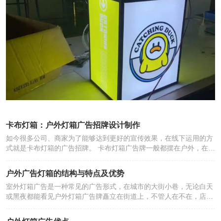
牌，可以从位置、凹凸、色彩、大小等细节多花心思，就会发
现会与其他连锁店的不同之处。 第二点连锁店门头招牌的文字
内容，要与本店所销售的商品相吻合，要不然则会失去连锁品
牌的品牌效应。 第三点尽可能地精简文字，易记的同时而且不
能绕口，立意深刻让人看了过目不忘。 第四点如果采用艺术
字，书写上要大众化不能做得过于花哨，不能太过潦草要不然
难以辨识，制作起来也是个比较麻烦的事。 以上就是印侠小编
为大家整理的连锁超市门头招牌设计以及注意事项 。超市的店
面描绘需求简单大方夺目且美观。首先需要有一块简单大方的
招牌，招牌上的店名要体现出门店的特色以及定位。 总而言之
卡布灯箱：户外灯箱广告招牌设计制作
连锁店门头招牌制作中的文字在设计上，一方面要借助材料、
如今很多公司、商家为了能够达到更好的宣传效果，在线下运用的方
构图、造型、色彩等，给大众带来良好的心理感受，另一方面
式就是卡布灯箱的广告招牌。 卡布灯箱广告牌一般都摆在户外，在大
应该更多的在文字表达上，用易懂易记、精简脱俗的文字让消
家能看见的地方，如高速公路、大型商场等。 为更好地设计制作卡布
灯箱广告招牌，今天小编为大家介绍一下户外卡布灯箱广告招牌设计
费者眼前一亮。
户外广告灯箱的结构与特点及优势
制作需要注意的一些具体内容。 户外卡布灯箱广告招牌是现代都市装
室外灯箱广告是一种常见的广告形式，在城市的大街小巷，无论白天
饰设计，美丽的户外广告招牌应该是城市的一个窗口。 各式各样卡布
或黑夜都能看见户外灯箱广告牌矗立在街道上，不管人在不在，店面
灯箱广告招牌种样式公益广告、商业广告、企业形象广告宣传、求新
开不开，它总是在那显示做广告，还有很多灯箱优势，来为你解读户
求变的市场竞争，为现代城市增色增色。 某种程度上体现了城市风貌
外灯箱广告的结构特点和特点，来看一下户外灯箱广告的特点。 室外
和建筑特色，使每个人在信息交流的同时，也深受其影响。 所以卡布