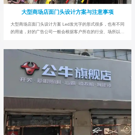
用些现代化的装饰材料而不要随便应付。如果你的小店正处于
大型商场店面门头设计方案与注意事项
一个闹市区里，装饰一些小型霓虹灯我觉得就很有必要。而且
每隔一段时间要检查或粉刷招牌以保持它的鲜亮感。 5、设计
大型商场店面门头设计方案 Led发光字的形式很多，也有不同
得当 店铺门口的环境和氛围是很重要的，它会直接影响到消费
的用途，好的广告公司一般会根据客户所在的行业、场所以及
者对你店面的印象，关系到你店铺的经营状况业绩。所以在设
需求给出合适的方案。那么对于商场用什么样的发光字好看
计时一定要根据自己产品的特色和目标消费群体的特点进行设
呢? 商场属于高档商业场所相对于普通门头来说。又因为字体
计。 6、给顾客美的感觉 当今顾客不再满足于仅能买到想要的
不大，总价的费用也不会高。 1、 树脂发光字它的优点是发光
商品，而是要享受到购物所带来的乐趣。所以在设计门头招牌
非常均匀，没有任何暗点并且其做工要求精细，外观又精美。
时除了考虑自身行业动态、规模大小以及顾客阶层、商品陈列
简直就是为商场门头招牌量身订做。单价较高但绝对是物超所
等因素外，对于顾客服务态度色彩和照明等装潢都要注意。
值。 2、 侧发光字，它的优点是外面精美形式不同于一般发不
7、品牌传播 门头招牌要注重品牌，没有什么比品牌还重要的
字。较能吸引住客户因为不同所以吸引。 3、 led外露发光
了。必须考虑到品牌文化的传播与品牌的宣传。 以上就是印侠
字，又叫点阵字，因为其用的是led外露灯，所以非常明亮因光
小编为大家介绍的店铺门头招牌设计制作的注意事项，印侠小
而吸引人。 4、 不锈钢精品发光字，这也是近几年常用的商场
编希望对大家能有所帮助。门头设计一定要做醒目且新颖，美
用的就是这款发光字。优点就是精品尽显高档，相对于前三者
观大方就足够吸引人们的注意力。同时随着人们审美的意识提
造价又低。 5、无边发光字：无边则更精美 6、迷你发光字：
升，门头设计要根据自身店铺产品的特点，而且要迎合广大消
流行的室内小型发光字 商场店面门头设计注意事项 店面门头
费者的审美
设计是很关键的一个环节，不管是选材还是装修风格都得花一